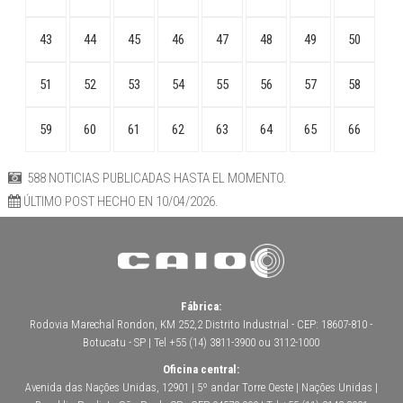
43
44
45
46
47
48
49
50
51
52
53
54
55
56
57
58
59
60
61
62
63
64
65
66
588 NOTICIAS PUBLICADAS HASTA EL MOMENTO.
ÚLTIMO POST HECHO EN 10/04/2026.
Fábrica:
Rodovia Marechal Rondon, KM 252,2 Distrito Industrial - CEP: 18607-810 -
Botucatu - SP | Tel +55 (14) 3811-3900 ou 3112-1000
Oficina central:
Avenida das Nações Unidas, 12901 | 5º andar Torre Oeste | Nações Unidas |