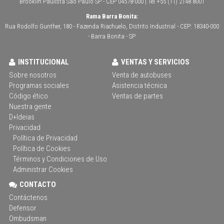
Brooklin Paulista São Paulo SP - CEP 04578-000 | Tel +55 (11) 2148 8001
Rama Barra Bonita:
Rua Rodolfo Gunther, 180 - Fazenda Riachuelo, Distrito Industrial - CEP: 18340-000
- Barra Bonita - SP
INSTITUCIONAL
VENTAS Y SERVICIOS
Sobre nosotros
Venta de autobuses
Programas sociales
Asistencia técnica
Código ético
Ventas de partes
Nuestra gente
D+Ideias
Privacidad
Política de Privacidad
Política de Cookies
Términos y Condiciones de Uso
Administrar Cookies
CONTACTO
Contáctenos
Defensor
Ombudsman