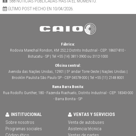
588 NOTICIAS PUBLICADAS HASTA EL MOMENTO.
ÚLTIMO POST HECHO EN 10/04/2026.
Fábrica:
Rodovia Marechal Rondon, KM 252,2 Distrito Industrial - CEP: 18607-810 -
Botucatu - SP | Tel +55 (14) 3811-3900 ou 3112-1000
Oficina central:
Avenida das Nações Unidas, 12901 | 5º andar Torre Oeste | Nações Unidas |
Brooklin Paulista São Paulo SP - CEP 04578-000 | Tel +55 (11) 2148 8001
Rama Barra Bonita:
Rua Rodolfo Gunther, 180 - Fazenda Riachuelo, Distrito Industrial - CEP: 18340-000
- Barra Bonita - SP
INSTITUCIONAL
VENTAS Y SERVICIOS
Sobre nosotros
Venta de autobuses
Programas sociales
Asistencia técnica
Código ético
Ventas de partes