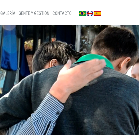
GALERÍA
GENTE Y GESTIÓN
CONTACTO
Fotos
Contáctenos
Noticias
Sala de prensa
Videos
Defensor