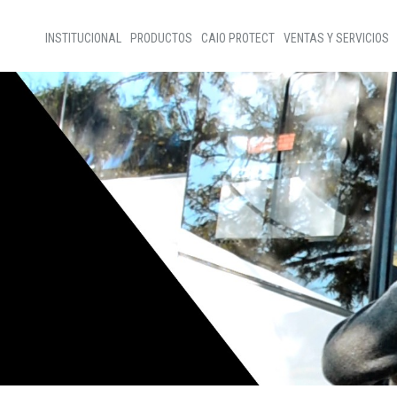
INSTITUCIONAL
PRODUCTOS
CAIO PROTECT
VENTAS Y SERVICIOS
Home
Venta de autobuses
Sobre nosotros
Ventas de partes
Programas sociales
Asistencia técnica
Código Ético
Nuestra gente
D+Ideias