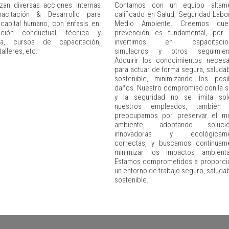
izan diversas acciones internas
Contamos con un equipo altam
acitación & Desarrollo para
calificado en Salud, Seguridad Labor
capital humano, con énfasis en:
Medio Ambiente. Creemos que
ación conductual, técnica y
prevención es fundamental, por
va, cursos de capacitación,
invertimos en capacitacion
talleres, etc.
simulacros y otros seguimien
Adquirir los conocimientos necesa
para actuar de forma segura, saludab
sostenible, minimizando los posi
daños. Nuestro compromiso con la s
y la seguridad no se limita so
nuestros empleados, también 
preocupamos por preservar el m
ambiente, adoptando solucio
innovadoras y ecológicame
correctas, y buscamos continuam
minimizar los impactos ambienta
Estamos comprometidos a proporci
un entorno de trabajo seguro, saludab
sostenible.