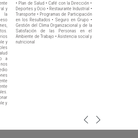
ente
• Plan de Salud • Café con la Dirección •
al y
Deportes y Ocio • Restaurante Industrial •
 la
Transporte • Programas de Participación
 eso
en los Resultados • Seguro en Grupo •
es,
Gestión del Clima Organizacional y de la
tos.
Satisfación de las Personas en el
rios
Ambiente de Trabajo • Asistencia social y
le y
nutricional
bles
alud
lo a
nos
edio
nes
nte
ente
les.
onar
le y