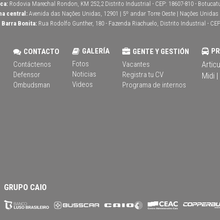
ca:
Rodovia Marechal Rondon, KM 252,2 Distrito Industrial - CEP: 18607-810 - Botucatu 
na central:
Avenida das Nações Unidas, 12901 | 5º andar Torre Oeste | Nações Unidas | 
Barra Bonita:
Rua Rodolfo Gunther, 180 - Fazenda Riachuelo, Distrito Industrial - CEP
S
GALERÍA
P
CONTACTO
GENTE Y GESTIÓN
Fotos
Artic
Contáctenos
Vacantes
Noticias
Defensor
Registra tu CV
Midi |
Videos
Ombudsman
Programa de internos
GRUPO CAIO