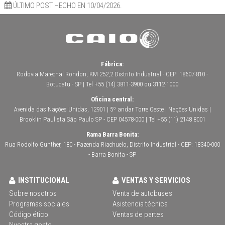
ÚLTIMO POST HECHO EN 10/04/2026.
Fábrica:
Rodovia Marechal Rondon, KM 252,2 Distrito Industrial - CEP: 18607-810 -
Botucatu - SP | Tel +55 (14) 3811-3900 ou 3112-1000
Oficina central:
Avenida das Nações Unidas, 12901 | 5º andar Torre Oeste | Nações Unidas |
Brooklin Paulista São Paulo SP - CEP 04578-000 | Tel +55 (11) 2148 8001
Rama Barra Bonita:
Rua Rodolfo Gunther, 180 - Fazenda Riachuelo, Distrito Industrial - CEP: 18340-000
- Barra Bonita - SP
INSTITUCIONAL
VENTAS Y SERVICIOS
Sobre nosotros
Venta de autobuses
Programas sociales
Asistencia técnica
Código ético
Ventas de partes
Nuestra gente