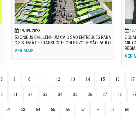
19/09/2023
15/
50 ÔNIBUS EMILLENNIUM CAIO SÃO ENTREGUES PARA
COLA
O SISTEMA DE TRANSPORTE COLETIVO DE SÃO PAULO
MIL C
REGI
VER MAIS
VER 
8
9
10
11
12
13
14
15
16
17
30
31
32
33
34
35
36
37
38
3
52
53
54
55
56
57
58
59
60