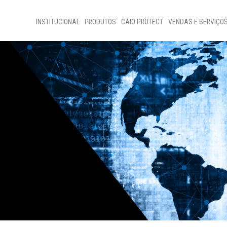
INSTITUCIONAL
PRODUTOS
CAIO PROTECT
VENDAS E SERVIÇO
Home
Vendas de Ônibus
Sobre nós
Vendas de Peças
Programas Sociais
Assistência Técnic
Código de ètica
Nossa Gente
Transparência
D+Ideias