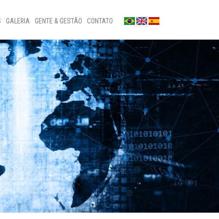
S
GALERIA
GENTE & GESTÃO
CONTATO
Fotos
Fale conosco
Notícias
Sala de imprensa
a
Vídeos
Ouvidoria
Privacidade
Canal de denúncias
Patrocínios