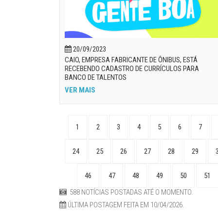
20/09/2023
CAIO, EMPRESA FABRICANTE DE ÔNIBUS, ESTÁ
RECEBENDO CADASTRO DE CURRÍCULOS PARA
BANCO DE TALENTOS
VER MAIS
1
2
3
4
5
6
7
24
25
26
27
28
29
46
47
48
49
50
51
588 NOTÍCIAS POSTADAS ATÉ O MOMENTO.
ÚLTIMA POSTAGEM FEITA EM 10/04/2026.