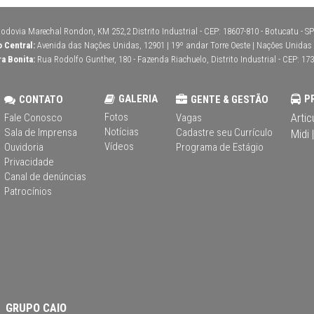
odovia Marechal Rondon, KM 252,2 Distrito Industrial - CEP: 18607-810 - Botucatu - SP 
o Central:
Avenida das Nações Unidas, 12901 | 19º andar Torre Oeste | Nações Unidas | 
ra Bonita:
Rua Rodolfo Gunther, 180 - Fazenda Riachuelo, Distrito Industrial - CEP: 173
GALERIA
P
CONTATO
GENTE & GESTÃO
Fotos
Artic
Fale Conosco
Vagas
Notícias
Sala de Imprensa
Cadastre seu Currículo
Midi |
Vídeos
Ouvidoria
Programa de Estágio
Privacidade
Canal de denúncias
Patrocínios
GRUPO CAIO