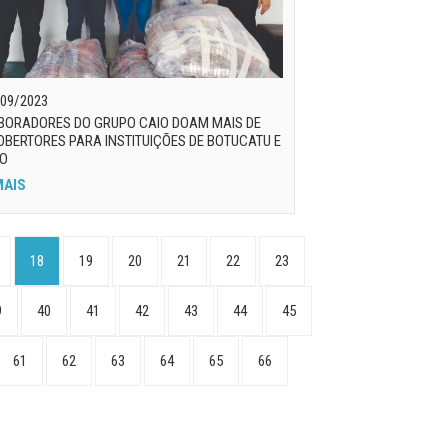
09/2023
BORADORES DO GRUPO CAIO DOAM MAIS DE
OBERTORES PARA INSTITUIÇÕES DE BOTUCATU E
ÃO
MAIS
18
19
20
21
22
23
9
40
41
42
43
44
45
61
62
63
64
65
66