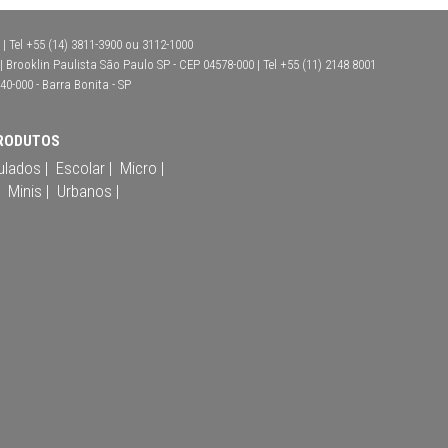
| Tel +55 (14) 3811-3900 ou 3112-1000
Brooklin Paulista São Paulo SP - CEP 04578-000 | Tel +55 (11) 2148 8001
40-000 - Barra Bonita - SP
RODUTOS
ulados |
Escolar |
Micro |
Minis |
Urbanos |