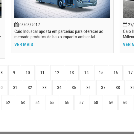
08/08/2017
27/
Caio Induscar aposta em parcerias para oferecer ao
Caio I
e
mercado produtos de baixo impacto ambiental
Millen
VER MAIS
VER 
8
9
10
11
12
13
14
15
16
17
30
31
32
33
34
35
36
37
38
3
52
53
54
55
56
57
58
59
60