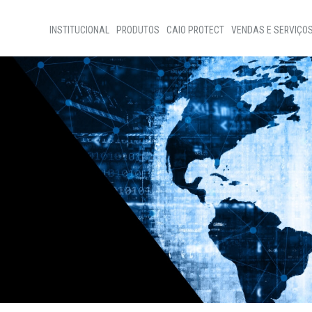
INSTITUCIONAL
PRODUTOS
CAIO PROTECT
VENDAS E SERVIÇO
Home
Vendas de Ônibus
Sobre nós
Vendas de Peças
Programas Sociais
Assistência Técnic
Código de ètica
Nossa Gente
Transparência
D+Ideias