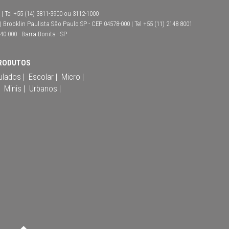
| Tel +55 (14) 3811-3900 ou 3112-1000
Brooklin Paulista São Paulo SP - CEP 04578-000 | Tel +55 (11) 2148 8001
40-000 - Barra Bonita - SP
RODUTOS
ulados |
Escolar |
Micro |
Minis |
Urbanos |