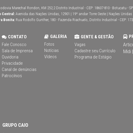
odovia Marechal Rondon, KM 252,2 Distrito Industrial - CEP: 18607-810 - Botucatu - SP 
o Central:
Avenida das Nações Unidas, 12901 | 19º andar Torre Oeste | Nações Unidas | 
ra Bonita:
Rua Rodolfo Gunther, 180 - Fazenda Riachuelo, Distrito Industrial - CEP: 173
GALERIA
P
CONTATO
GENTE & GESTÃO
Fotos
Artic
Fale Conosco
Vagas
Notícias
Sala de Imprensa
Cadastre seu Currículo
Midi |
Vídeos
Ouvidoria
Programa de Estágio
Privacidade
Canal de denúncias
Patrocínios
GRUPO CAIO