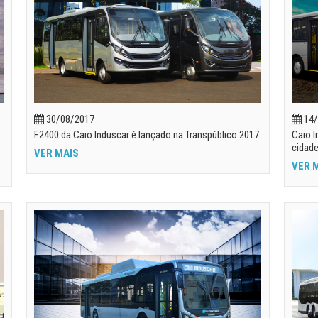
30/08/2017
14/
F2400 da Caio Induscar é lançado na Transpúblico 2017
Caio I
cidad
VER MAIS
VER 