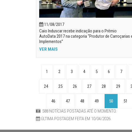
11/08/2017
Caio Induscar recebe indicação para o Prêmio
AutoData 2017 na categoria “Produtor de Carroçarias 
Implementos”
VER MAIS
1
2
3
4
5
6
7
24
25
26
27
28
29
46
47
48
49
50
51
588 NOTÍCIAS POSTADAS ATÉ O MOMENTO.
ÚLTIMA POSTAGEM FEITA EM 10/04/2026.