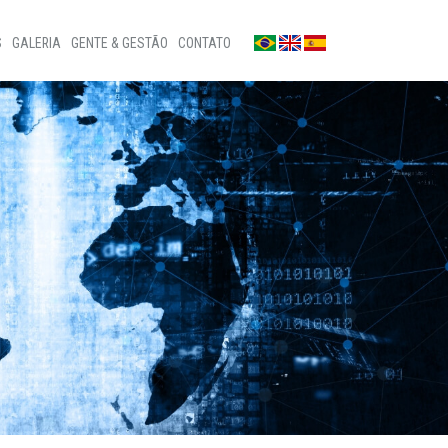
S
GALERIA
GENTE & GESTÃO
CONTATO
Fotos
Fale conosco
Notícias
Sala de imprensa
a
Vídeos
Ouvidoria
Privacidade
Canal de denúncias
Patrocínios