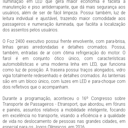
Iluminação em LED que gera maior economia e facilita a
manutenção e piso antiderrapante, que dá mais segurança aos
usuários, além de ser de fácil limpeza. Possui também, luz de
leitura individual e ajustável, trazendo maior comodidade aos
passageiros e numeração iluminada, que facilita a localização
dos assentos pelos usuários.
O Foz 2400 executivo possui frente envolvente, com para-brisa,
linhas gerais arredondadas e detalhes cromados. Possui,
também, entradas de ar com ótima refrigeração do motor. O
farol é em conjunto ótico único, com características
automobilísticas e uma moderna linha em LED, que funciona
como luz de posição. A traseira possui traços alongados, vidro
vigia totalmente redesenhado e detalhes cromados. As lanternas
são em um bloco único, com luzes em LED e para-choque com
dois refletivos que o acompanham.
Durante a programação, aconteceu o 16º Congresso sobre
Transporte de Passageiros - Etransport, que abordou, em fóruns
e painéis, assuntos relativos a mobilidade inteligente, focando
em excelência no transporte, visando a eficiência e a qualidade
de vida no deslocamento de pessoas nas grandes cidades, em
especial para os Jogos Olímpicos, em 2016.