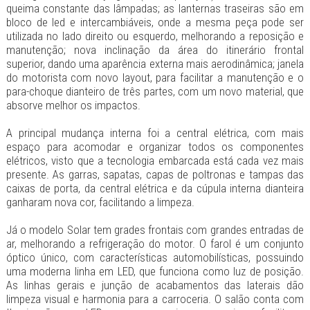
queima constante das lâmpadas; as lanternas traseiras são em
bloco de led e intercambiáveis, onde a mesma peça pode ser
utilizada no lado direito ou esquerdo, melhorando a reposição e
manutenção; nova inclinação da área do itinerário frontal
superior, dando uma aparência externa mais aerodinâmica; janela
do motorista com novo layout, para facilitar a manutenção e o
para-choque dianteiro de três partes, com um novo material, que
absorve melhor os impactos.
A principal mudança interna foi a central elétrica, com mais
espaço para acomodar e organizar todos os componentes
elétricos, visto que a tecnologia embarcada está cada vez mais
presente. As garras, sapatas, capas de poltronas e tampas das
caixas de porta, da central elétrica e da cúpula interna dianteira
ganharam nova cor, facilitando a limpeza.
Já o modelo Solar tem grades frontais com grandes entradas de
ar, melhorando a refrigeração do motor. O farol é um conjunto
óptico único, com características automobilísticas, possuindo
uma moderna linha em LED, que funciona como luz de posição.
As linhas gerais e junção de acabamentos das laterais dão
limpeza visual e harmonia para a carroceria. O salão conta com