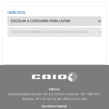
CATÁLOGOS
Fábrica:
Rodovia Marechal Rondon, KM 252,2 Distrito Industrial - CEP: 18607-810 -
Botucatu - SP | Tel +55 (14) 3811-3900 ou 3112-1000
Escritório Central: