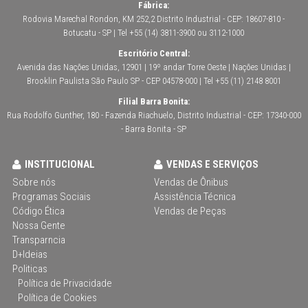
Fábrica:
Rodovia Marechal Rondon, KM 252,2 Distrito Industrial - CEP: 18607-810 -
Botucatu - SP | Tel +55 (14) 3811-3900 ou 3112-1000
Escritório Central:
Avenida das Nações Unidas, 12901 | 19º andar Torre Oeste | Nações Unidas |
Brooklin Paulista São Paulo SP - CEP 04578-000 | Tel +55 (11) 2148 8001
Filial Barra Bonita:
Rua Rodolfo Gunther, 180 - Fazenda Riachuelo, Distrito Industrial - CEP: 17340-000
- Barra Bonita - SP
INSTITUCIONAL
VENDAS E SERVIÇOS
Sobre nós
Vendas de Ônibus
Programas Sociais
Assistência Técnica
Código Ética
Vendas de Peças
Nossa Gente
Transparncia
D+Ideias
Politicas
Política de Privacidade
Política de Cookies