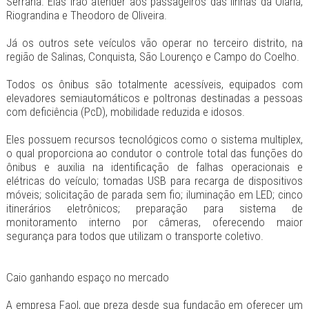
Serrana. Elas irão atender aos passageiros das linhas da Olaria,
Riograndina e Theodoro de Oliveira.
Já os outros sete veículos vão operar no terceiro distrito, na
região de Salinas, Conquista, São Lourenço e Campo do Coelho.
Todos os ônibus são totalmente acessíveis, equipados com
elevadores semiautomáticos e poltronas destinadas a pessoas
com deficiência (PcD), mobilidade reduzida e idosos.
Eles possuem recursos tecnológicos como o sistema multiplex,
o qual proporciona ao condutor o controle total das funções do
ônibus e auxilia na identificação de falhas operacionais e
elétricas do veículo; tomadas USB para recarga de dispositivos
móveis; solicitação de parada sem fio; iluminação em LED; cinco
itinerários eletrônicos; preparação para sistema de
monitoramento interno por câmeras, oferecendo maior
segurança para todos que utilizam o transporte coletivo.
Caio ganhando espaço no mercado
A empresa Faol, que preza desde sua fundação em oferecer um