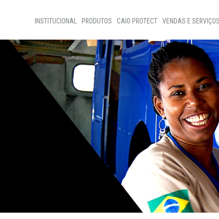
INSTITUCIONAL
PRODUTOS
CAIO PROTECT
VENDAS E SERVIÇO
Home
Vendas de Ônibus
Sobre nós
Vendas de Peças
Programas Sociais
Assistência Técnic
Código de ètica
Nossa Gente
Transparência
D+Ideias