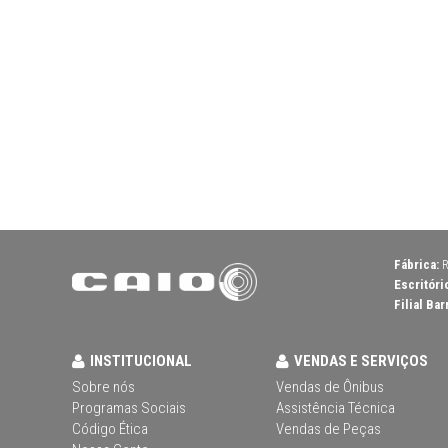
Fábrica:
R
Escritóri
Filial Bar
INSTITUCIONAL
VENDAS E SERVIÇOS
Sobre nós
Vendas de Ônibus
Programas Sociais
Assistência Técnica
Código Ética
Vendas de Peças