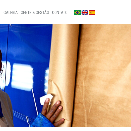
S
GALERIA
GENTE & GESTÃO
CONTATO
Fotos
Fale conosco
Notícias
Sala de imprensa
a
Vídeos
Ouvidoria
Privacidade
Canal de denúncias
Patrocínios