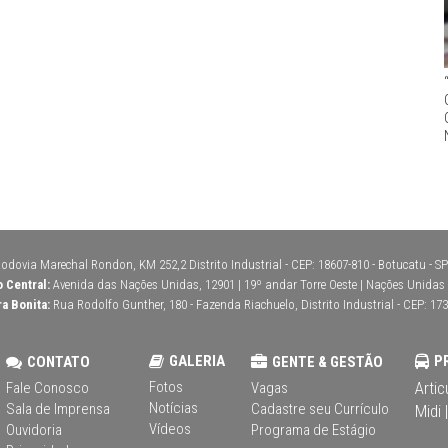
odovia Marechal Rondon, KM 252,2 Distrito Industrial - CEP: 18607-810 - Botucatu - SP 
o Central:
Avenida das Nações Unidas, 12901 | 19º andar Torre Oeste | Nações Unidas | 
ra Bonita:
Rua Rodolfo Gunther, 180 - Fazenda Riachuelo, Distrito Industrial - CEP: 173
GALERIA
P
CONTATO
GENTE & GESTÃO
Fotos
Artic
Fale Conosco
Vagas
Notícias
Sala de Imprensa
Cadastre seu Currículo
Midi |
Vídeos
Ouvidoria
Programa de Estágio