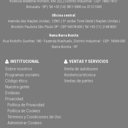
Rodovia Marechal Rondon, KM 252,2 Distrito Industrial - CEP: 18607-810 -
Botucatu - SP | Tel +55 (14) 3811-3900 ou 3112-1000
Oficina central:
Avenida das Nações Unidas, 12901 | 5º andar Torre Oeste | Nações Unidas |
Brooklin Paulista São Paulo SP - CEP 04578-000 | Tel +55 (11) 2148 8001
Rama Barra Bonita:
Rua Rodolfo Gunther, 180 - Fazenda Riachuelo, Distrito Industrial - CEP: 18340-000
- Barra Bonita - SP
INSTITUCIONAL
VENTAS Y SERVICIOS
Sobre nosotros
Venta de autobuses
Programas sociales
Asistencia técnica
Código ético
Ventas de partes
Nuestra gente
D+Ideias
Privacidad
Política de Privacidad
Política de Cookies
Términos y Condiciones de Uso
Administrar Cookies