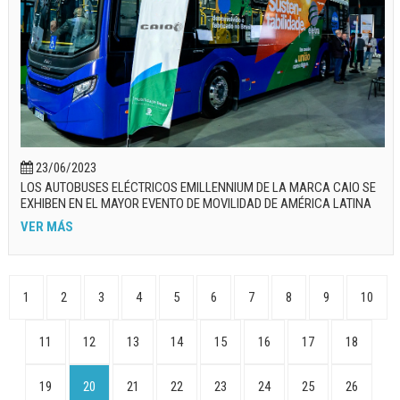
23/06/2023
LOS AUTOBUSES ELÉCTRICOS EMILLENNIUM DE LA MARCA CAIO SE
EXHIBEN EN EL MAYOR EVENTO DE MOVILIDAD DE AMÉRICA LATINA
VER MÁS
1
2
3
4
5
6
7
8
9
10
11
12
13
14
15
16
17
18
19
20
21
22
23
24
25
26