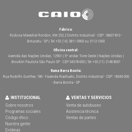
Fábrica:
Rodovia Marechal Rondon, KM 252,2 Distrito Industrial - CEP: 18607-810 -
Botucatu - SP | Tel +55 (14) 3811-3900 ou 3112-1000
Oficina central:
Avenida das Nações Unidas, 12901 | 5º andar Torre Oeste | Nações Unidas |
Brooklin Paulista São Paulo SP - CEP 04578-000 | Tel +55 (11) 2148 8001
Rama Barra Bonita:
Rua Rodolfo Gunther, 180 - Fazenda Riachuelo, Distrito Industrial - CEP: 18340-000
- Barra Bonita - SP
INSTITUCIONAL
VENTAS Y SERVICIOS
Sobre nosotros
Venta de autobuses
Programas sociales
Asistencia técnica
Código ético
Ventas de partes
Nuestra gente
D+Ideias