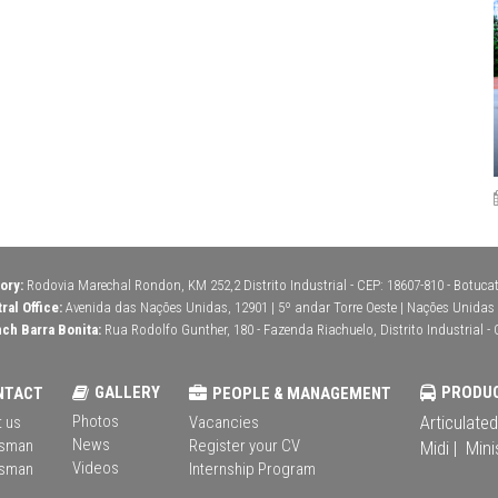
ory:
Rodovia Marechal Rondon, KM 252,2 Distrito Industrial - CEP: 18607-810 - Botucatu
ral Office:
Avenida das Nações Unidas, 12901 | 5º andar Torre Oeste | Nações Unidas | 
ch Barra Bonita:
Rua Rodolfo Gunther, 180 - Fazenda Riachuelo, Distrito Industrial - 
GALLERY
PRODU
NTACT
PEOPLE & MANAGEMENT
Photos
Articulated
 us
Vacancies
News
sman
Register your CV
Midi |
Mini
Videos
sman
Internship Program