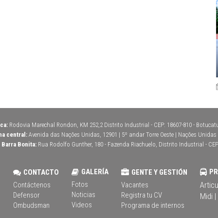
ca:
Rodovia Marechal Rondon, KM 252,2 Distrito Industrial - CEP: 18607-810 - Botucatu 
na central:
Avenida das Nações Unidas, 12901 | 5º andar Torre Oeste | Nações Unidas | 
Barra Bonita:
Rua Rodolfo Gunther, 180 - Fazenda Riachuelo, Distrito Industrial - CEP
S
GALERÍA
P
CONTACTO
GENTE Y GESTIÓN
Fotos
Artic
Contáctenos
Vacantes
Noticias
Defensor
Registra tu CV
Midi |
Videos
Ombudsman
Programa de internos