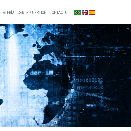
GALERÍA
GENTE Y GESTIÓN
CONTACTO
Fotos
Contáctenos
Noticias
Sala de prensa
Videos
Defensor