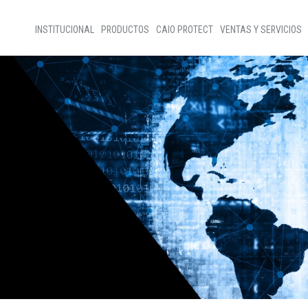
INSTITUCIONAL
PRODUCTOS
CAIO PROTECT
VENTAS Y SERVICIOS
Home
Venta de autobuses
Sobre nosotros
Ventas de partes
Programas sociales
Asistencia técnica
Código Ético
Nuestra gente
D+Ideias