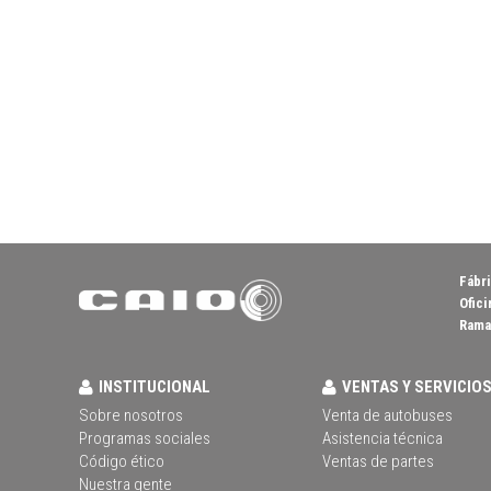
Fábri
Ofici
Rama 
INSTITUCIONAL
VENTAS Y SERVICIO
Sobre nosotros
Venta de autobuses
Programas sociales
Asistencia técnica
Código ético
Ventas de partes
Nuestra gente