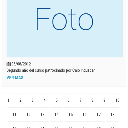
06/08/2012
Segundo año del curso patrocinado por Caio Induscar
VER MÁS
1
2
3
4
5
6
7
8
9
10
11
12
13
14
15
16
17
18