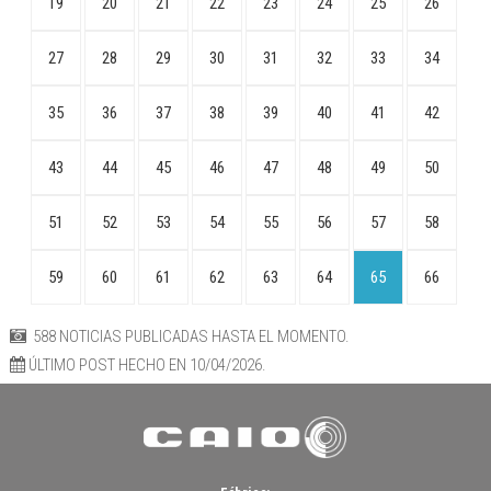
19
20
21
22
23
24
25
26
27
28
29
30
31
32
33
34
35
36
37
38
39
40
41
42
43
44
45
46
47
48
49
50
51
52
53
54
55
56
57
58
59
60
61
62
63
64
65
66
588 NOTICIAS PUBLICADAS HASTA EL MOMENTO.
ÚLTIMO POST HECHO EN 10/04/2026.