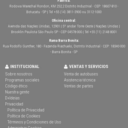
Fábrica:
Rodovia Marechal Rondon, KM 252,2 Distrito Industrial - CEP: 18607-810 -
Botucatu - SP | Tel +55 (14) 3811-3900 ou 3112-1000
Oficina central:
Avenida das Nações Unidas, 12901 | 5º andar Torre Oeste | Nações Unidas |
Brooklin Paulista São Paulo SP - CEP 04578-000 | Tel +55 (11) 2148 8001
Rama Barra Bonita:
Rua Rodolfo Gunther, 180 - Fazenda Riachuelo, Distrito Industrial - CEP: 18340-000
- Barra Bonita - SP
INSTITUCIONAL
VENTAS Y SERVICIOS
Sobre nosotros
Venta de autobuses
Programas sociales
Asistencia técnica
Código ético
Ventas de partes
Nuestra gente
D+Ideias
Privacidad
Política de Privacidad
Política de Cookies
Términos y Condiciones de Uso
Administrar Cookies