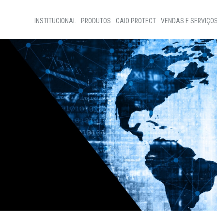
INSTITUCIONAL
PRODUTOS
CAIO PROTECT
VENDAS E SERVIÇO
Home
Vendas de Ônibus
Sobre nós
Vendas de Peças
Programas Sociais
Assistência Técnic
Código de ètica
Nossa Gente
Transparência
D+Ideias