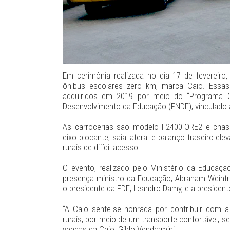
Em cerimônia realizada no dia 17 de fevereir
ônibus escolares zero km, marca Caio. Essa
adquiridos em 2019 por meio do “Programa C
Desenvolvimento da Educação (FNDE), vinculado
As carrocerias são modelo F2400-ORE2 e chass
eixo blocante, saia lateral e balanço traseiro el
rurais de difícil acesso.
O evento, realizado pelo Ministério da Educaç
presença ministro da Educação, Abraham Weintra
o presidente da FDE, Leandro Damy, e a president
“A Caio sente-se honrada por contribuir com 
rurais, por meio de um transporte confortável, 
vendas da Caio, Gildo Vendramini.