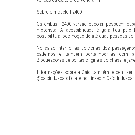
Sobre o modelo F2400
Os ônibus F2400 versão escolar, possuem capa
motorista. A acessibilidade é garantida pelo
possibilita a locomoção de até duas pessoas com
No salão interno, as poltronas dos passageir
cadernos e também porta-mochilas com altu
Bloqueadores de portas originais do chassi e ja
Informações sobre a Caio também podem ser obt
@caioinduscaroficial e no LinkedIn Caio Induscar O