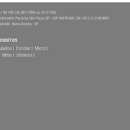
| Tel +55 (14) 3811-3900 ou 3112-1000
Brooklin Paulista São Paulo SP - CEP 04578-000 | Tel +55 (11) 2148 8001
40-000 - Barra Bonita - SP
RODUTOS
ulados |
Escolar |
Micro |
Minis |
Urbanos |