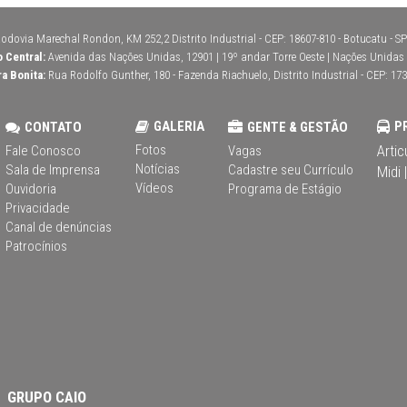
odovia Marechal Rondon, KM 252,2 Distrito Industrial - CEP: 18607-810 - Botucatu - SP 
o Central:
Avenida das Nações Unidas, 12901 | 19º andar Torre Oeste | Nações Unidas | 
ra Bonita:
Rua Rodolfo Gunther, 180 - Fazenda Riachuelo, Distrito Industrial - CEP: 173
GALERIA
P
CONTATO
GENTE & GESTÃO
Fotos
Artic
Fale Conosco
Vagas
Notícias
Sala de Imprensa
Cadastre seu Currículo
Midi |
Vídeos
Ouvidoria
Programa de Estágio
Privacidade
Canal de denúncias
Patrocínios
GRUPO CAIO