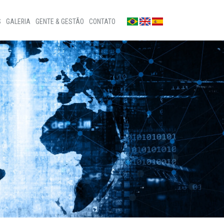
S
GALERIA
GENTE & GESTÃO
CONTATO
Fotos
Fale conosco
Notícias
Sala de imprensa
a
Vídeos
Ouvidoria
Privacidade
Canal de denúncias
Patrocínios