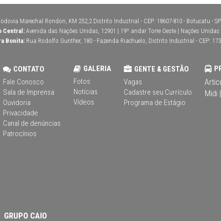
odovia Marechal Rondon, KM 252,2 Distrito Industrial - CEP: 18607-810 - Botucatu - SP 
o Central:
Avenida das Nações Unidas, 12901 | 19º andar Torre Oeste | Nações Unidas | 
ra Bonita:
Rua Rodolfo Gunther, 180 - Fazenda Riachuelo, Distrito Industrial - CEP: 173
GALERIA
P
CONTATO
GENTE & GESTÃO
Fotos
Artic
Fale Conosco
Vagas
Notícias
Sala de Imprensa
Cadastre seu Currículo
Midi |
Vídeos
Ouvidoria
Programa de Estágio
Privacidade
Canal de denúncias
Patrocínios
GRUPO CAIO