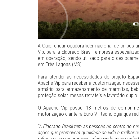
A Caio, encarroçadora líder nacional de ônibus
Vip, para a Eldorado Brasil, empresa especializa
em operação, sendo utilizado para o deslocament
em Três Lagoas (MS).
Para atender às necessidades do projeto Espaç
Apache Vip para receber a customização necessár
armário para armazenamento de marmitas, bebedo
proteção solar, mesas retráteis e lavatório dupl
O Apache Vip possui 13 metros de comprime
motorização dianteira Euro VI, tecnologia que re
"A Eldorado Brasil tem as pessoas no centro do neg
ações que promovem qualidade de vida e melhor co
reforça esse compromisso, oferecendo mais conforto 