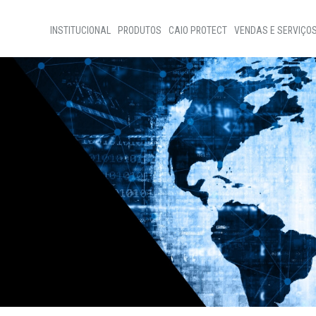
INSTITUCIONAL
PRODUTOS
CAIO PROTECT
VENDAS E SERVIÇO
Home
Vendas de Ônibus
Sobre nós
Vendas de Peças
Programas Sociais
Assistência Técnic
Código de ètica
Nossa Gente
Transparência
D+Ideias