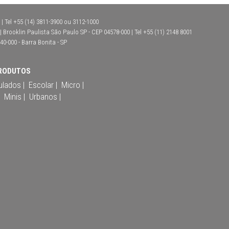
| Tel +55 (14) 3811-3900 ou 3112-1000
Brooklin Paulista São Paulo SP - CEP 04578-000 | Tel +55 (11) 2148 8001
40-000 - Barra Bonita - SP
RODUTOS
ulados |
Escolar |
Micro |
Minis |
Urbanos |