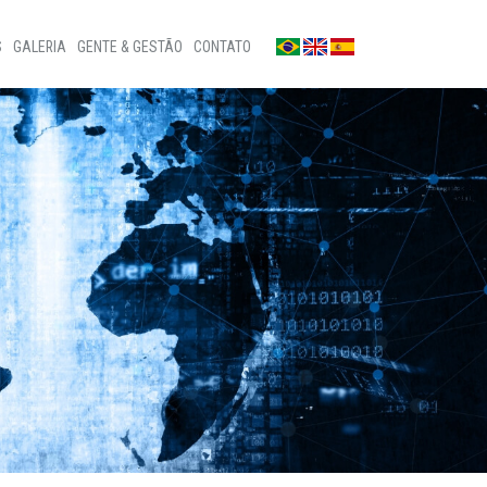
S
GALERIA
GENTE & GESTÃO
CONTATO
Fotos
Fale conosco
Notícias
Sala de imprensa
a
Vídeos
Ouvidoria
Privacidade
Canal de denúncias
Patrocínios