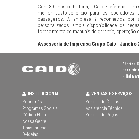
Com 80 anos de história, a Caio é referência e
melhor custo-benefício para os operadores
passageiros. A empresa é reconhecida por s
personalizados, ampla disponibilidade de peç
fornecimento de manuais de garantia, operação
Assessoria de Imprensa Grupo Caio | Janeiro
Fábrica:
R
Escritóri
Filial Bar
INSTITUCIONAL
VENDAS E SERVIÇOS
Sobre nós
Vendas de Ônibus
Programas Sociais
Assistência Técnica
Código Ética
Vendas de Peças
Nossa Gente
Transparncia
D+Ideias