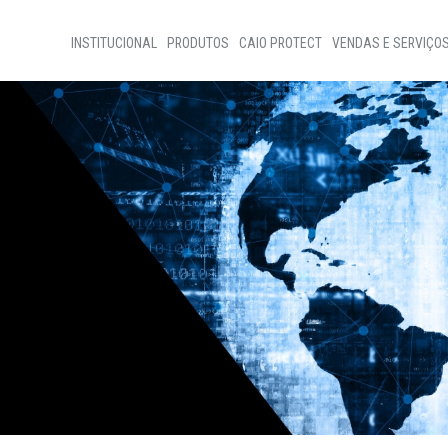
INSTITUCIONAL
PRODUTOS
CAIO PROTECT
VENDAS E SERVIÇO
Home
Vendas de Ônibus
Sobre nós
Vendas de Peças
Programas Sociais
Assistência Técnic
Código de ètica
Nossa Gente
Transparência
D+Ideias