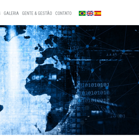
S
GALERIA
GENTE & GESTÃO
CONTATO
Fotos
Fale conosco
Notícias
Sala de imprensa
a
Vídeos
Ouvidoria
Privacidade
Canal de denúncias
Patrocínios