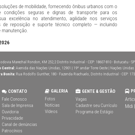
m soluções de mobilidade, fornecendo ônibus urbanos com o
 e condições seguras e dignas de transporte para os
ua excelência no atendimento, agilidade nos serviços
as de reposição e suporte técnico completo — incluindo
 e manutenção.
 2026
odovia Marechal Rondon, KM 252,2 Distrito Industrial - CEP: 18607-810 - Botucatu - SP 
o Central:
Avenida das Nações Unidas, 12901 | 19º andar Torre Oeste | Nações Unidas | 
ra Bonita:
Rua Rodolfo Gunther, 180 - Fazenda Riachuelo, Distrito Industrial - CEP: 173
GALERIA
P
CONTATO
GENTE & GESTÃO
Fotos
Artic
Fale Conosco
Vagas
Notícias
Sala de Imprensa
Cadastre seu Currículo
Midi |
Vídeos
Ouvidoria
Programa de Estágio
Privacidade
Canal de denúncias
Patrocínios