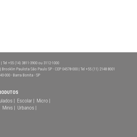
| Tel +55 (14) 3811-3900 ou 3112-1000
Brooklin Paulista São Paulo SP - CEP 04578-000 | Tel +55 (11) 2148 8001
40-000 - Barra Bonita - SP
RODUTOS
ulados |
Escolar |
Micro |
Minis |
Urbanos |